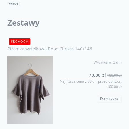
więcej
Zestawy
PROMOCJA
Piżamka wafelkowa Bobo Choses 140/146
Wysyłka w:
3 dni
70,00 zł
100,00 zł
Najniższa cena z 30 dni przed obniżką:
100,00 zł
Do koszyka