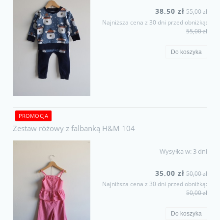
38,50 zł
55,00 zł
Najniższa cena z 30 dni przed obniżką:
55,00 zł
Do koszyka
PROMOCJA
Zestaw różowy z falbanką H&M 104
Wysyłka w:
3 dni
35,00 zł
50,00 zł
Najniższa cena z 30 dni przed obniżką:
50,00 zł
Do koszyka