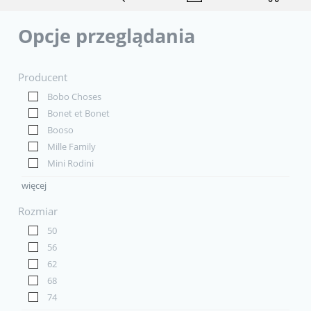
Opcje przeglądania
Producent
Bobo Choses
Bonet et Bonet
Booso
Mille Family
Mini Rodini
więcej
Rozmiar
50
56
62
68
74