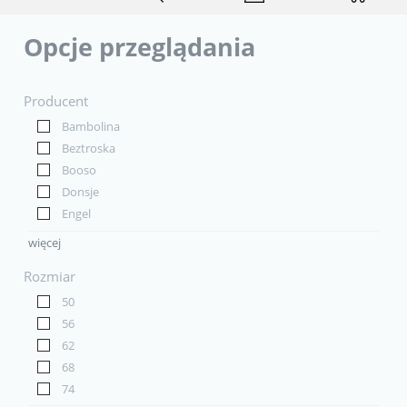
Opcje przeglądania
Producent
Bambolina
Beztroska
Booso
Donsje
Engel
więcej
Rozmiar
50
56
62
68
74