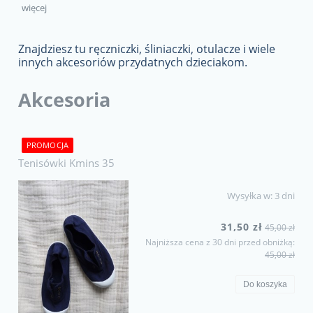
więcej
Znajdziesz tu ręczniczki, śliniaczki, otulacze i wiele
innych akcesoriów przydatnych dzieciakom.
Akcesoria
PROMOCJA
Tenisówki Kmins 35
Wysyłka w:
3 dni
31,50 zł
45,00 zł
Najniższa cena z 30 dni przed obniżką:
45,00 zł
Do koszyka