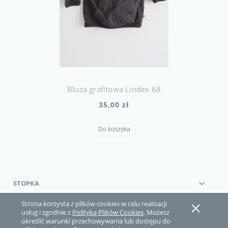
Bluza grafitowa Lindex 68
35,00 zł
Do koszyka
STOPKA
Strona korzysta z plików cookies w celu realizacji
Pokaż pełną wersję strony
usług i zgodnie z
Polityką Plików Cookies
. Możesz
określić warunki przechowywania lub dostępu do
Sklep internetowy Shoper.pl