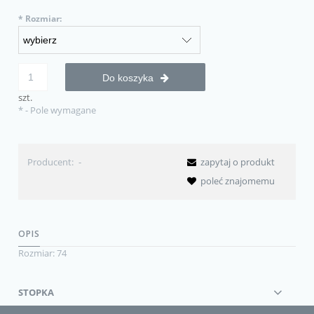
*
Rozmiar:
Do koszyka
szt.
*
- Pole wymagane
Producent:
-
zapytaj o produkt
poleć znajomemu
OPIS
Rozmiar: 74
STOPKA