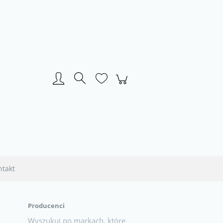
Zarejestruj się
Zaloguj się
ntakt
Producenci
Wyszukuj po markach, które