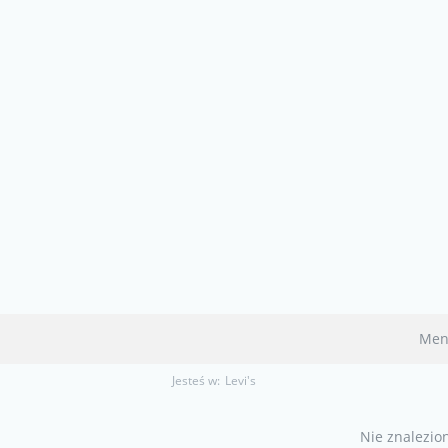
Men
Jesteś w:
Levi's
Nie znalezio