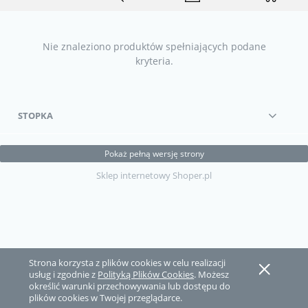
Nie znaleziono produktów spełniających podane
kryteria.
STOPKA
Pokaż pełną wersję strony
Sklep internetowy Shoper.pl
Strona korzysta z plików cookies w celu realizacji
usług i zgodnie z
Polityką Plików Cookies
. Możesz
określić warunki przechowywania lub dostępu do
plików cookies w Twojej przeglądarce.