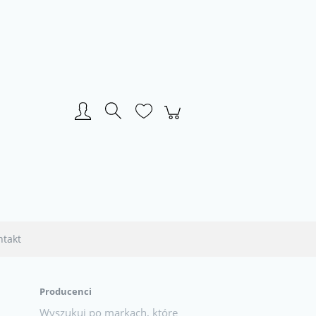
Zarejestruj się
Zaloguj się
ntakt
Producenci
Wyszukuj po markach, które