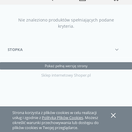
Nie znaleziono produktów spełniających podane
kryteria.
STOPKA
Pokaż pełną wersję strony
Sklep internetowy Shoper.pl
Strona korzysta z plików cookies w celu realizacji
usług i zgodnie z
Polityką Plików Cookies
. Możesz
określić warunki przechowywania lub dostępu do
plików cookies w Twojej przeglądarce.