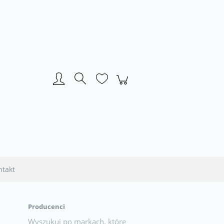
Zarejestruj się
Zaloguj się
ntakt
Producenci
Wyszukuj po markach, które