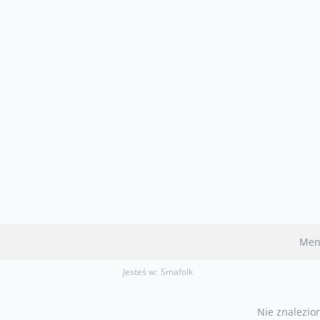
Men
Jesteś w:
Smafolk
Nie znalezio