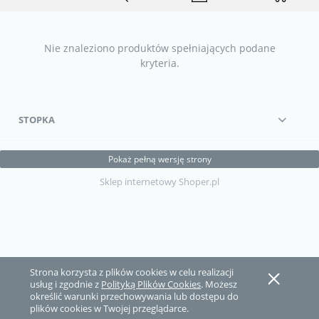
Nie znaleziono produktów spełniających podane
kryteria.
STOPKA
Pokaż pełną wersję strony
Sklep internetowy Shoper.pl
Strona korzysta z plików cookies w celu realizacji
usług i zgodnie z
Polityką Plików Cookies
. Możesz
określić warunki przechowywania lub dostępu do
plików cookies w Twojej przeglądarce.