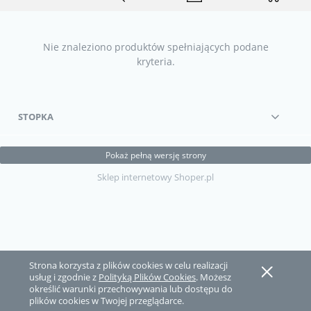
Nie znaleziono produktów spełniających podane
kryteria.
STOPKA
Pokaż pełną wersję strony
Sklep internetowy Shoper.pl
Strona korzysta z plików cookies w celu realizacji
usług i zgodnie z
Polityką Plików Cookies
. Możesz
określić warunki przechowywania lub dostępu do
plików cookies w Twojej przeglądarce.