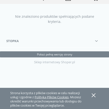
Nie znaleziono produktów spełniających podane
kryteria.
STOPKA
Pokaż pełną wersję strony
Sklep internetowy Shoper.pl
Strona korzysta z plików cookies w celu realizacji
usług i zgodnie z
Polityką Plików Cookies
. Możesz
określić warunki przechowywania lub dostępu do
plików cookies w Twojej przeglądarce.