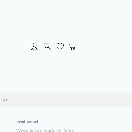
Zarejestruj się
Zaloguj się
ntakt
Producenci
Wyszukuj po markach, które