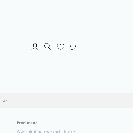
Zarejestruj się
Zaloguj się
ntakt
Producenci
Wyszukuj po markach, które