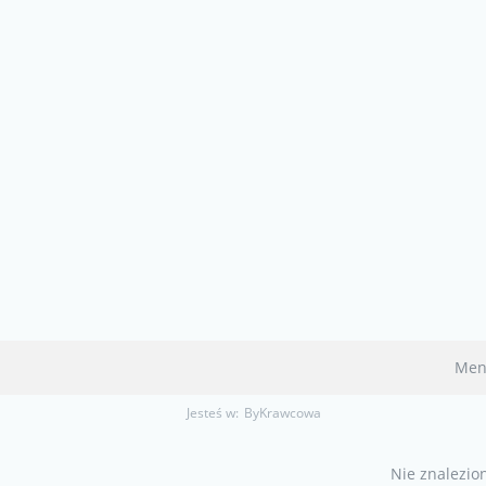
Men
Jesteś w:
ByKrawcowa
Nie znalezio