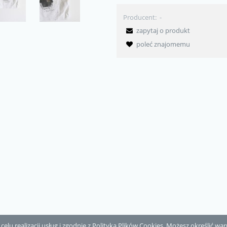
Producent:
-
zapytaj o produkt
poleć znajomemu
elu realizacji usług i zgodnie z
Polityką Plików Cookies
. Możesz określić w