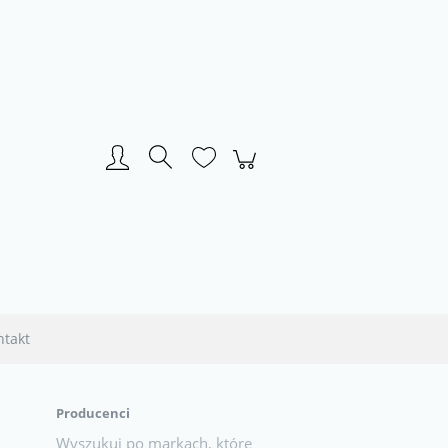
Zarejestruj się
Zaloguj się
ntakt
Producenci
Wyszukuj po markach, które