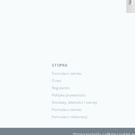
STOPKA
Formularz zwrotu
O nas
Regulamin
Polityka prywatności
Dostawy, płatności i zwroty
Formularz zwrotu
Formularz reklamacji
Strona korzysta z plików cookies w c