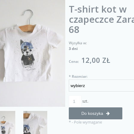
T-shirt kot w
czapeczce Zar
68
Wysyłka w:
3 dni
12,00 ZŁ
Cena:
*
Rozmiar:
szt.
Do koszyka
*
- Pole wymagane