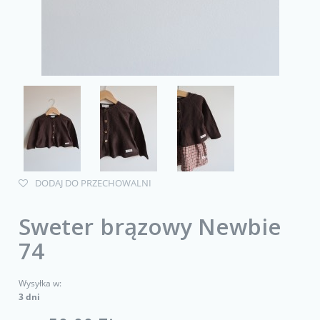
DODAJ DO PRZECHOWALNI
Sweter brązowy Newbie
74
Wysyłka w:
3 dni