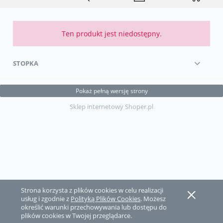
Ten produkt jest niedostępny.
STOPKA
Pokaż pełną wersję strony
Sklep internetowy Shoper.pl
Strona korzysta z plików cookies w celu realizacji
usług i zgodnie z
Polityką Plików Cookies
. Możesz
określić warunki przechowywania lub dostępu do
plików cookies w Twojej przeglądarce.