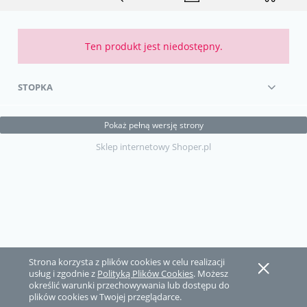
Ten produkt jest niedostępny.
STOPKA
Pokaż pełną wersję strony
Sklep internetowy Shoper.pl
Strona korzysta z plików cookies w celu realizacji
usług i zgodnie z
Polityką Plików Cookies
. Możesz
określić warunki przechowywania lub dostępu do
plików cookies w Twojej przeglądarce.