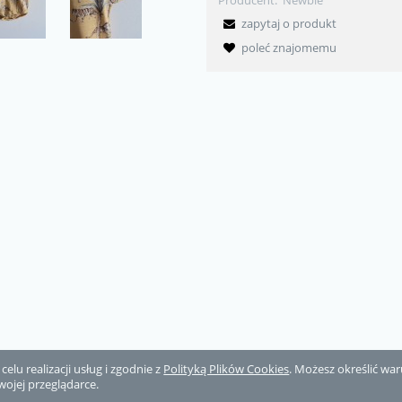
Producent:
Newbie
zapytaj o produkt
poleć znajomemu
elu realizacji usług i zgodnie z
Polityką Plików Cookies
. Możesz określić w
wojej przeglądarce.
Sklep internetowy Shoper.pl