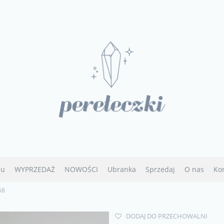
u
WYPRZEDAŻ
NOWOŚCI
Ubranka
Sprzedaj
O nas
Ko
68
DODAJ DO PRZECHOWALNI