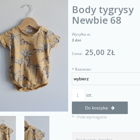
Body tygrysy
Newbie 68
Wysyłka w:
3 dni
25,00 ZŁ
Cena:
*
Rozmiar:
szt.
Do koszyka
*
- Pole wymagane