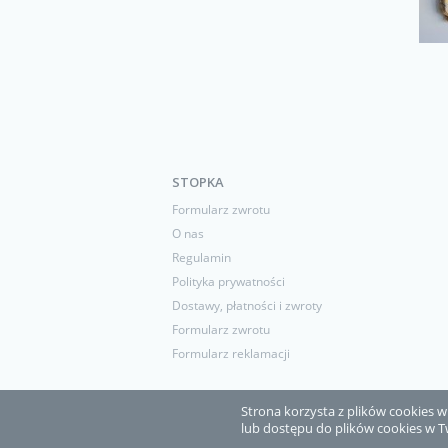
STOPKA
Formularz zwrotu
O nas
Regulamin
Polityka prywatności
Dostawy, płatności i zwroty
Formularz zwrotu
Formularz reklamacji
Strona korzysta z plików cookies w c
lub dostępu do plików cookies w T