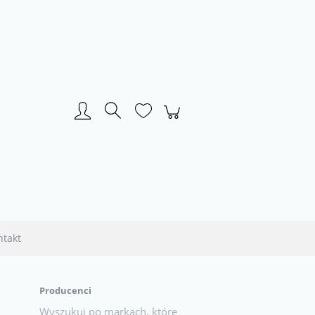
Zarejestruj się
Zaloguj się
ntakt
Producenci
Wyszukuj po markach, które