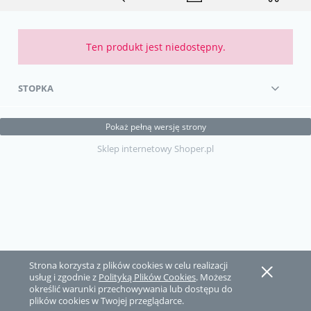
Ten produkt jest niedostępny.
STOPKA
Pokaż pełną wersję strony
Sklep internetowy Shoper.pl
Strona korzysta z plików cookies w celu realizacji
usług i zgodnie z
Polityką Plików Cookies
. Możesz
określić warunki przechowywania lub dostępu do
plików cookies w Twojej przeglądarce.