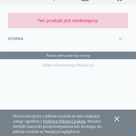
Ten produkt jest niedostępny.
STOPKA
Pokaż pełną wersję strony
Sklep internetowy Shoper.pl
Strona korzysta z plików cookies w celu realizacji
usług i zgodnie z
Polityką Plików Cookies
. Możesz
określić warunki przechowywania lub dostępu do
plików cookies w Twojej przeglądarce.