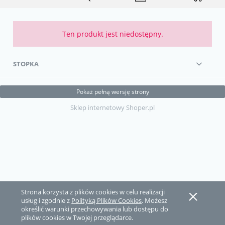
Ten produkt jest niedostępny.
STOPKA
Pokaż pełną wersję strony
Sklep internetowy Shoper.pl
Strona korzysta z plików cookies w celu realizacji
usług i zgodnie z
Polityką Plików Cookies
. Możesz
określić warunki przechowywania lub dostępu do
plików cookies w Twojej przeglądarce.