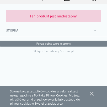
Ten produkt jest niedostępny.
STOPKA
Pokaż pełną wersję strony
Sklep internetowy Shoper.pl
Strona korzysta z plików cookies w celu realizacji
usług i zgodnie z
Polityką Plików Cookies
. Możesz
określić warunki przechowywania lub dostępu do
plików cookies w Twojej przeglądarce.