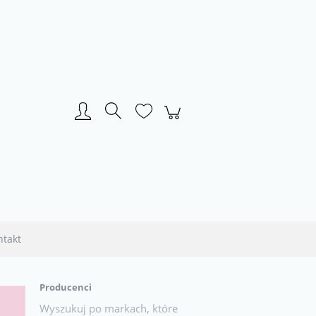
Zarejestruj się
Zaloguj się
ntakt
Producenci
Wyszukuj po markach, które