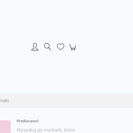
Zarejestruj się
Zaloguj się
ntakt
Producenci
Wyszukuj po markach, które