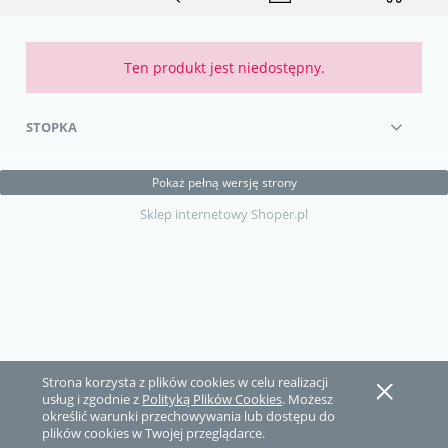
Ten produkt jest niedostępny.
STOPKA
Pokaż pełną wersję strony
Sklep internetowy Shoper.pl
Strona korzysta z plików cookies w celu realizacji
usług i zgodnie z
Polityką Plików Cookies
. Możesz
określić warunki przechowywania lub dostępu do
plików cookies w Twojej przeglądarce.