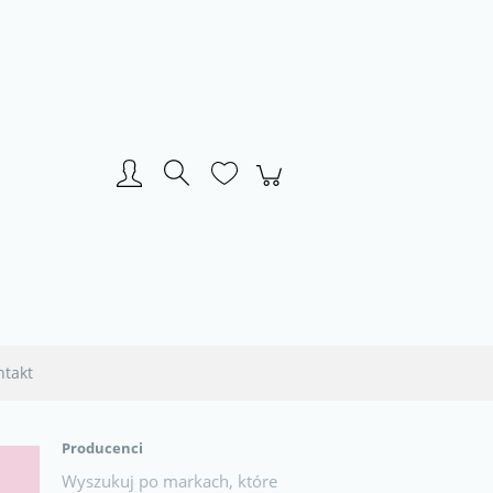
Zarejestruj się
Zaloguj się
ntakt
Producenci
Wyszukuj po markach, które