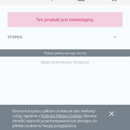
Ten produkt jest niedostępny.
STOPKA
Pokaż pełną wersję strony
Sklep internetowy Shoper.pl
Strona korzysta z plików cookies w celu realizacji
usług i zgodnie z
Polityką Plików Cookies
. Możesz
określić warunki przechowywania lub dostępu do
plików cookies w Twojej przeglądarce.