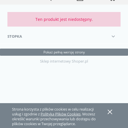
Ten produkt jest niedostępny.
STOPKA
Pokaż pełną wersję strony
Sklep internetowy Shoper.pl
Strona korzysta z plików cookies w celu realizacji
usług i zgodnie z
Polityką Plików Cookies
. Możesz
określić warunki przechowywania lub dostępu do
plików cookies w Twojej przeglądarce.