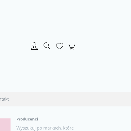
Zarejestruj się
Zaloguj się
ntakt
Producenci
Wyszukuj po markach, które