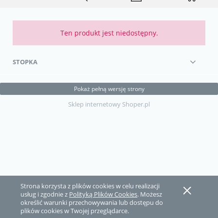
Ten produkt jest niedostępny.
STOPKA
Pokaż pełną wersję strony
Sklep internetowy Shoper.pl
Strona korzysta z plików cookies w celu realizacji
usług i zgodnie z
Polityką Plików Cookies
. Możesz
określić warunki przechowywania lub dostępu do
plików cookies w Twojej przeglądarce.