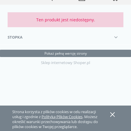
Ten produkt jest niedostępny.
STOPKA
Pokaż pełną wersję strony
Sklep internetowy Shoper.pl
Strona korzysta z plików cookies w celu realizacji
usług i zgodnie z
Polityką Plików Cookies
. Możesz
określić warunki przechowywania lub dostępu do
plików cookies w Twojej przeglądarce.