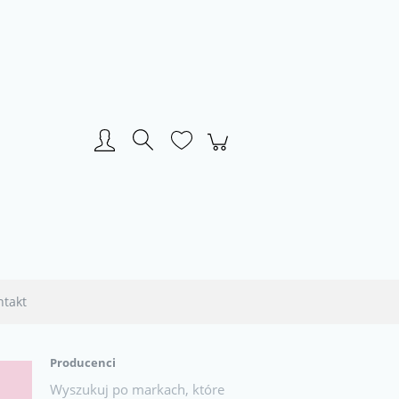
Zarejestruj się
Zaloguj się
ntakt
Producenci
Wyszukuj po markach, które