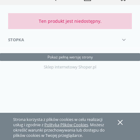
Ten produkt jest niedostępny.
STOPKA
Pokaż pełną wersję strony
Sklep internetowy Shoper.pl
Strona korzysta z plików cookies w celu realizacji
usług i zgodnie z
Polityką Plików Cookies
. Możesz
określić warunki przechowywania lub dostępu do
plików cookies w Twojej przeglądarce.