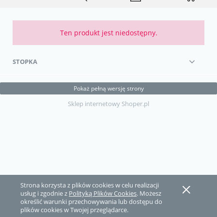
Ten produkt jest niedostępny.
STOPKA
Pokaż pełną wersję strony
Sklep internetowy Shoper.pl
Strona korzysta z plików cookies w celu realizacji
usług i zgodnie z
Polityką Plików Cookies
. Możesz
określić warunki przechowywania lub dostępu do
plików cookies w Twojej przeglądarce.